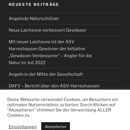
NEUESTE BEITRÄGE
Angelnde Naturschützer
Neue Laichzone verbessert Gewässer
Mit neuer Laichzone ist der ASV
Harreshausen Gewinner der Initiative
„Gewässer-Verbesserer“ – Angler für die
Natur im Juli 2022
Angeln in der Mitte der Gesellschaft
DAFV – Bericht über den ASV-Harreshausen
Diese Webseite verwendet Cookies, um Besuchern ein
optimales Nutzererlebnis zu bieten. Durch Klicken auf
"Akzeptieren" stimmen Sie der Verwendung ALLER
Cookies zu.
Datenschutzerklärung
Impressum
Einstellungen
Akzeptieren