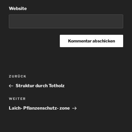
Website
Beitragsnavigation
Vorheriger
ZURÜCK
Beitrag
Struktur durch Totholz
Nächster
WEITER
Beitrag
Laich- Pflanzenschutz- zone