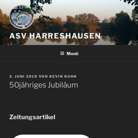
Zum
Inhalt
springen
ASV HARRESHAUSEN
Menü
VERÖFFENTLICHT
3. JUNI 2019
VON
KEVIN KUHN
AM
50jähriges Jubiläum
Zeitungsartikel