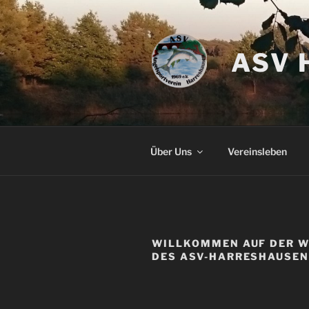
Zum
Inhalt
springen
ASV 
Über Uns
Vereinsleben
WILLKOMMEN AUF DER W
DES ASV-HARRESHAUSE