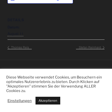
DETAILS
Datum:
August 11
Thomas Reis
Stefan Reinhard
Datenschutzerklärung
Impressum
Diese Webseite verwendet Cookies, um Besuchern ein
optimales Nutzererlebnis zu bieten. Durch Klicken auf
"Akzeptieren" stimmen Sie der Verwendung ALLER
Cookies zu.
Einstellungen
Akzeptieren