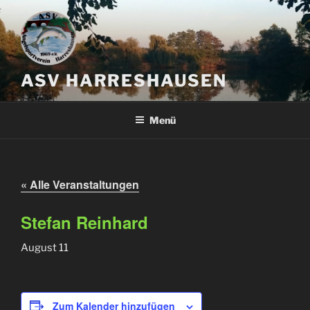
Zum
Inhalt
springen
ASV HARRESHAUSEN
Menü
« Alle Veranstaltungen
Stefan Reinhard
August 11
Zum Kalender hinzufügen